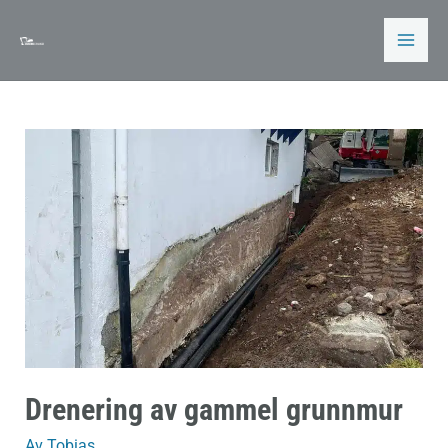
Hopp
MAI
rett
ME
til
innholdet
Drenering av gammel grunnmur
Av
Tobias