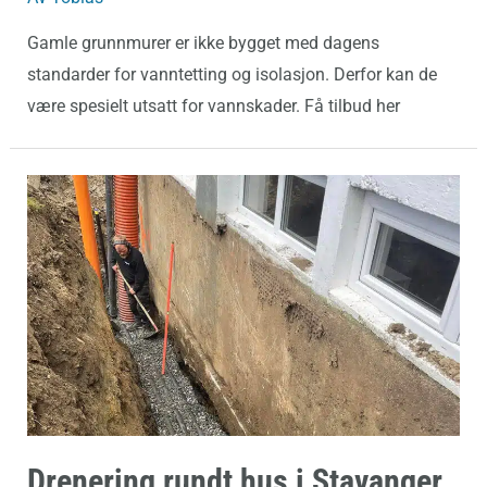
Gamle grunnmurer er ikke bygget med dagens
standarder for vanntetting og isolasjon. Derfor kan de
være spesielt utsatt for vannskader. Få tilbud her
Drenering
rundt
hus
i
Stavanger
–
En
viktig
investering
Drenering rundt hus i Stavanger